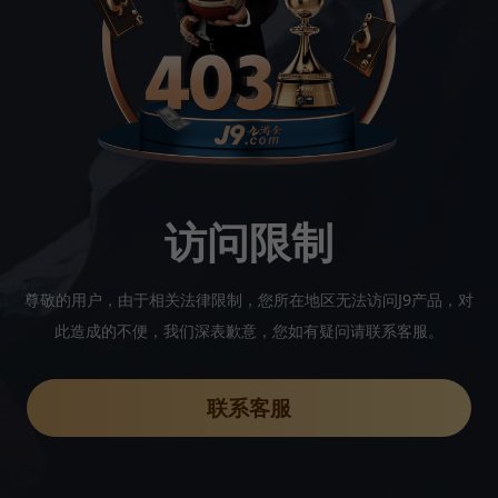
访问限制
尊敬的用户，由于相关法律限制，您所在地区无法访问J9产品，对
此造成的不便，我们深表歉意，您如有疑问请联系客服。
联系客服